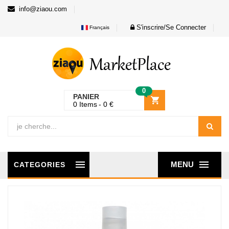
info@ziaou.com
S'inscrire/Se Connecter
Français
0
PANIER
0
Items
0
€
MENU
CATEGORIES