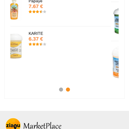
Pommade nourrissante
6.37 €
Crème capillaire purifiante
6.37 €