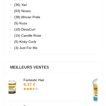
(36)
Yari
(63)
Novex
(38)
African Pride
(5)
Kuza
(10)
DevaCurl
(15)
Camille Rose
(5)
Kinky Curly
(3)
Just For Me
MEILLEURS VENTES
Baume Vegetal actif multi-soin
6.37 €