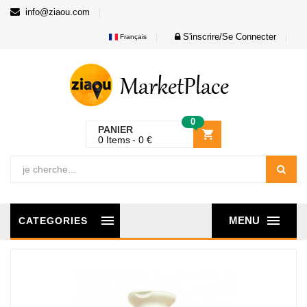
info@ziaou.com
S'inscrire/Se Connecter
Français
0
PANIER
0
Items
0
€
MENU
CATEGORIES