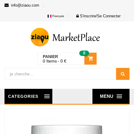
info@ziaou.com
S'inscrire/Se Connecter
Français
0
PANIER
0
Items
0
€
MENU
CATEGORIES