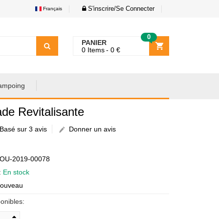
S'inscrire/Se Connecter
Français
0
PANIER
0
Items
0
€
ampoing
e Revitalisante
Basé sur 3 avis
Donner un avis
€
AOU-2019-00078
é:
En stock
Nouveau
onibles: