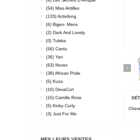
(4)
Les Secrets D'Afrique
(54)
Miss Antilles
(133)
Activilong
(6)
Bigen- Mens
(2)
Dark And Lovely
(0)
Tuleka
(56)
Cantu
(36)
Yari
(63)
Novex
(38)
African Pride
(5)
Kuza
(10)
DevaCurl
(15)
Camille Rose
DÉT
(5)
Kinky Curly
Cheve
(3)
Just For Me
MEILLEURS VENTES