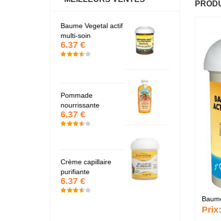
PRODU
Baume Vegetal actif
Fantastic Hair
B
6.37 €
multi-soin
m
6.37 €
6
Papaye
7.67 €
Pommade
P
nourrissante
n
6.37 €
6
KARITE
6.37 €
Crème capillaire
C
purifiante
p
6.37 €
6
Baume 
Prix