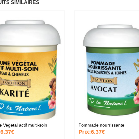
ITS SIMILAIRES
aume Vegetal actif
Fantastic Hair
Ba
6.37 €
ulti-soin
mu
.37 €
6.
Papaye
7.67 €
ommade
P
ourrissante
no
.37 €
6.
KARITE
6.37 €
rème capillaire
Cr
urifiante
pu
.37 €
6.
Vegetal actif multi-soin
Pommade nourrissante
:
6.37€
Prix:
6.37€