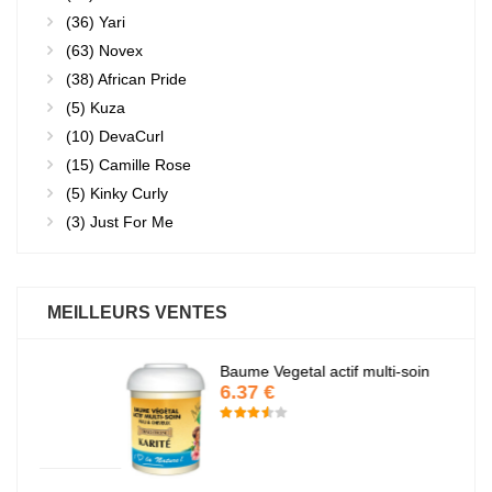
(36)
Yari
(63)
Novex
(38)
African Pride
(5)
Kuza
(10)
DevaCurl
(15)
Camille Rose
(5)
Kinky Curly
(3)
Just For Me
MEILLEURS VENTES
Baume Vegetal actif multi-soin
6.37 €