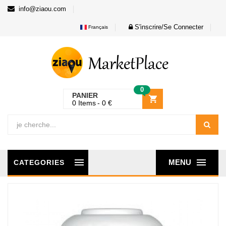
info@ziaou.com
S'inscrire/Se Connecter
Français
0
PANIER
0
Items
0
€
MENU
CATEGORIES