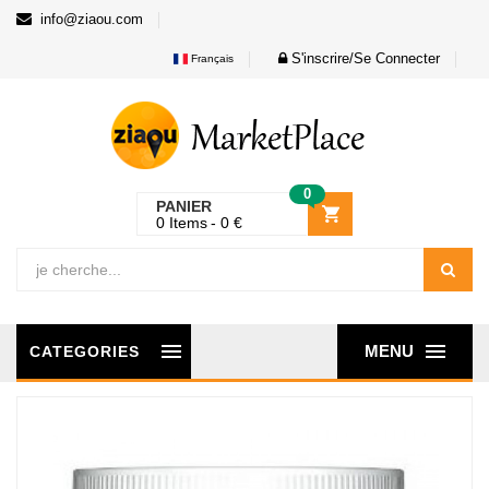
info@ziaou.com
S'inscrire/Se Connecter
Français
0
PANIER
0
Items
0
€
MENU
CATEGORIES