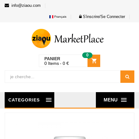
info@ziaou.com
S'inscrire/Se Connecter
Français
0
PANIER
0
Items
0
€
MENU
CATEGORIES