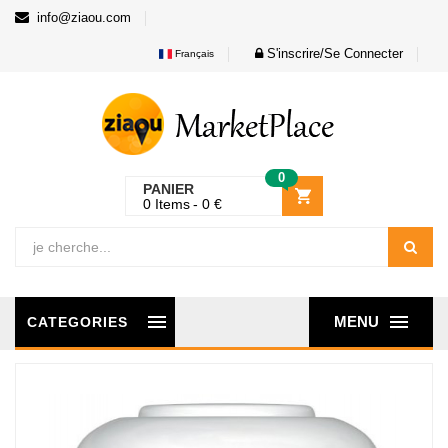
info@ziaou.com
S'inscrire/Se Connecter
Français
0
PANIER
0
Items
0
€
MENU
CATEGORIES