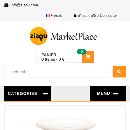
info@ziaou.com
S'inscrire/Se Connecter
Français
0
PANIER
0
Items
0
€
MENU
CATEGORIES