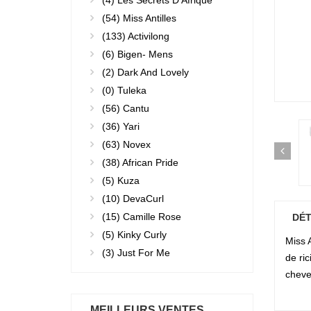
(4)
Les Secrets D'Afrique
(54)
Miss Antilles
(133)
Activilong
(6)
Bigen- Mens
(2)
Dark And Lovely
(0)
Tuleka
(56)
Cantu
(36)
Yari
(63)
Novex
(38)
African Pride
(5)
Kuza
(10)
DevaCurl
(15)
Camille Rose
DÉT
(5)
Kinky Curly
Miss 
(3)
Just For Me
de ri
cheve
MEILLEURS VENTES