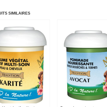
ntastic Hair
Baume Vegetal actif
ITS SIMILAIRES
.37 €
multi-soin
6.37 €
apaye
.67 €
Pommade
nourrissante
6.37 €
ARITE
.37 €
Crème capillaire
purifiante
6.37 €