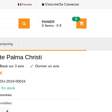
S'inscrire/Se Connecter
Français
0
PANIER
0
Items
0
€
ampoing
te Palma Christi
Basé sur 3 avis
Donner un avis
 €
AOU-2019-00016
é:
En stock
Nouveau
onibles: