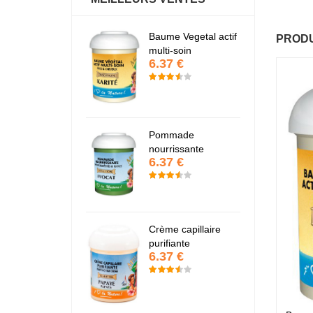
antastic Hair
Baume Vegetal actif
Fa
PRODU
6.37 €
6
multi-soin
6.37 €
apaye
P
7.67 €
7
Pommade
nourrissante
6.37 €
KARITE
K
6.37 €
6
Crème capillaire
purifiante
6.37 €