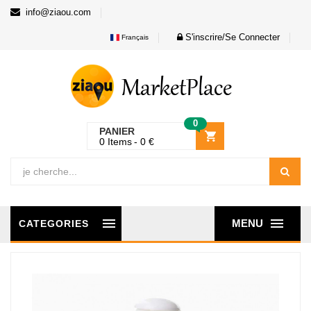
info@ziaou.com
S'inscrire/Se Connecter
Français
0
PANIER
0
Items
0
€
MENU
CATEGORIES