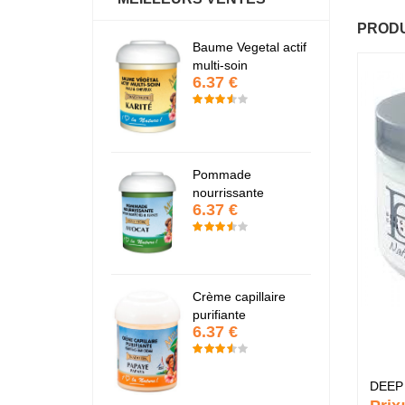
PRODU
antastic Hair
Baume Vegetal actif
Fa
6.37 €
6
multi-soin
6.37 €
apaye
P
7.67 €
7
Pommade
nourrissante
6.37 €
KARITE
K
6.37 €
6
Crème capillaire
purifiante
6.37 €
DEEP