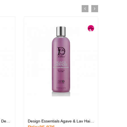
Design Essentials Agave & Lav Detangling Conditioner
Design Essentials Agave & Lav Hair Bath