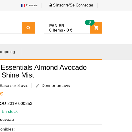
S'inscrire/Se Connecter
Français
0
PANIER
0
Items
0
€
ampoing
 Essentials Almond Avocado
 Shine Mist
Basé sur 3 avis
Donner un avis
 €
AOU-2019-000353
é:
En stock
Nouveau
onibles: