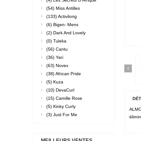
(4)
Les Secrets D'Afrique
(54)
Miss Antilles
(133)
Activilong
(6)
Bigen- Mens
(2)
Dark And Lovely
(0)
Tuleka
(56)
Cantu
(36)
Yari
(63)
Novex
(38)
African Pride
(5)
Kuza
(10)
DevaCurl
(15)
Camille Rose
DÉT
(5)
Kinky Curly
ALMON
(3)
Just For Me
élimin
MEILLEURS VENTES