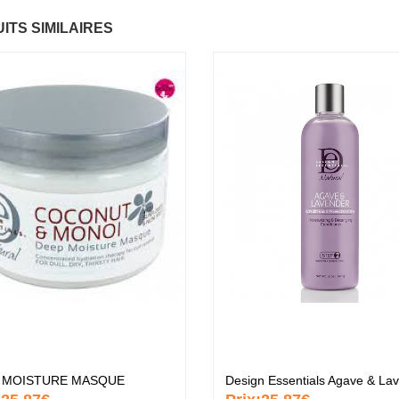
ITS SIMILAIRES
ntastic Hair
Baume Vegetal actif
.37 €
multi-soin
6.37 €
apaye
.67 €
Pommade
nourrissante
6.37 €
ARITE
.37 €
Crème capillaire
purifiante
6.37 €
 MOISTURE MASQUE