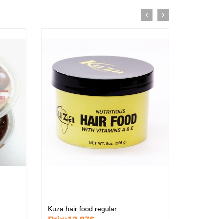
Kuza hair food regular
Kuza ind