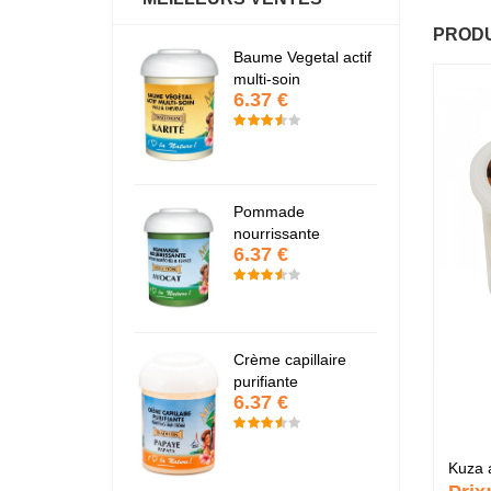
PRODU
antastic Hair
Baume Vegetal actif
Fa
6.37 €
6
multi-soin
6.37 €
apaye
P
7.67 €
7
Pommade
nourrissante
6.37 €
KARITE
K
6.37 €
6
Crème capillaire
purifiante
6.37 €