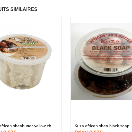
ITS SIMILAIRES
ntastic Hair
Baume Vegetal actif
.37 €
multi-soin
6.37 €
apaye
.67 €
Pommade
nourrissante
6.37 €
ARITE
.37 €
Crème capillaire
purifiante
6.37 €
Kuza african sheabutter yellow chunky
Kuza african shea black soap