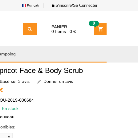
S'inscrire/Se Connecter
Français
0
PANIER
0
Items
0
€
ampoing
pricot Face & Body Scrub
Basé sur 3 avis
Donner un avis
 €
AOU-2019-000684
é:
En stock
Nouveau
onibles: