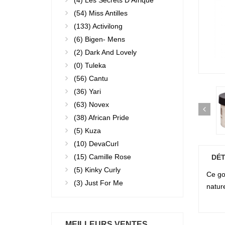
(4)
Les Secrets D'Afrique
(54)
Miss Antilles
(133)
Activilong
(6)
Bigen- Mens
(2)
Dark And Lovely
(0)
Tuleka
(56)
Cantu
(36)
Yari
(63)
Novex
(38)
African Pride
(5)
Kuza
(10)
DevaCurl
(15)
Camille Rose
DÉT
(5)
Kinky Curly
Ce go
(3)
Just For Me
nature
MEILLEURS VENTES