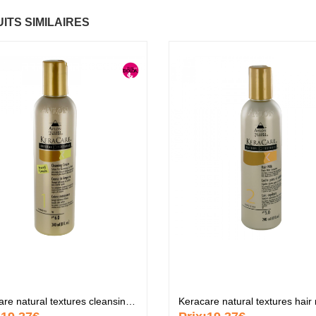
ITS SIMILAIRES
aume Vegetal actif
Fantastic Hair
Ba
6.37 €
ulti-soin
mu
.37 €
6
Papaye
7.67 €
ommade
P
ourrissante
no
.37 €
6
KARITE
6.37 €
rème capillaire
Cr
urifiante
pu
.37 €
6
Keracare natural textures cleansing cream
Keracare natural textures hair 