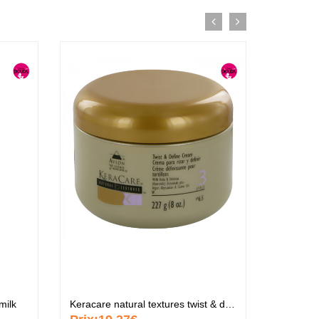
ume Vegetal actif
lti-soin
.37 €
ommade
urrissante
.37 €
ème capillaire
rifiante
.37 €
milk
Keracare natural textures twist & define cream