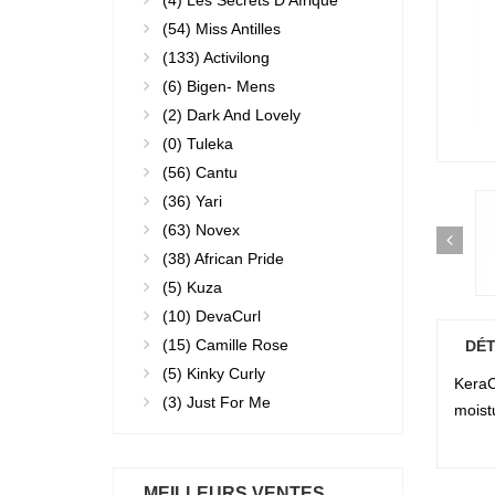
(4)
Les Secrets D'Afrique
(54)
Miss Antilles
(133)
Activilong
(6)
Bigen- Mens
(2)
Dark And Lovely
(0)
Tuleka
(56)
Cantu
(36)
Yari
(63)
Novex
(38)
African Pride
(5)
Kuza
(10)
DevaCurl
(15)
Camille Rose
DÉT
(5)
Kinky Curly
KeraCa
(3)
Just For Me
moist
MEILLEURS VENTES