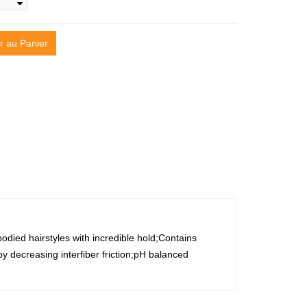
r au Panier
bodied hairstyles with incredible hold;Contains
 decreasing interfiber friction;pH balanced