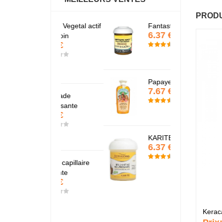
PRODU
Baume Vegetal actif
Fantastic Hair
B
6.37 €
multi-soin
m
6.37 €
6
Papaye
7.67 €
Pommade
P
nourrissante
n
6.37 €
6
KARITE
6.37 €
Crème capillaire
C
purifiante
p
6.37 €
6