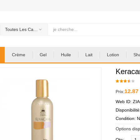
Toutes Les Categories
Crème
Gel
Huile
Lait
Lotion
Sh
Keracar
12.87
Prix:
Web ID: ZI
Disponibilit
Condition: 
Options disp
Qte: