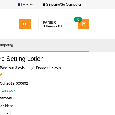
S'inscrire/Se Connecter
Français
0
PANIER
0
Items
0
€
ampoing
e Setting Lotion
Basé sur 3 avis
Donner un avis
 €
AOU-2019-000692
é:
En stock
Nouveau
onibles: