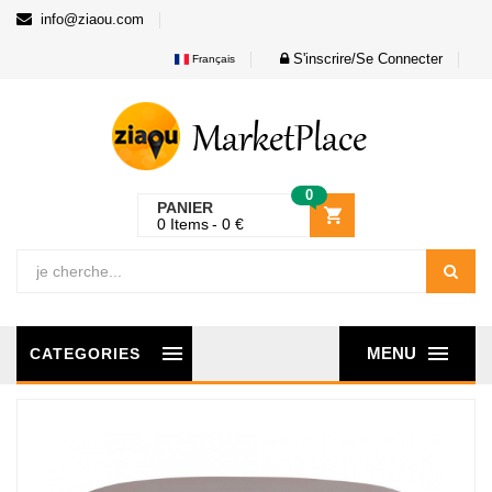
info@ziaou.com
S'inscrire/Se Connecter
Français
0
PANIER
0
Items
0
€
MENU
CATEGORIES