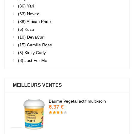
(36)
Yari
(63)
Novex
(38)
African Pride
(5)
Kuza
(10)
DevaCurl
(15)
Camille Rose
(5)
Kinky Curly
(3)
Just For Me
MEILLEURS VENTES
Baume Vegetal actif multi-soin
6.37 €