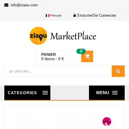
info@ziaou.com
S'inscrire/Se Connecter
Français
0
PANIER
0
Items
0
€
MENU
CATEGORIES