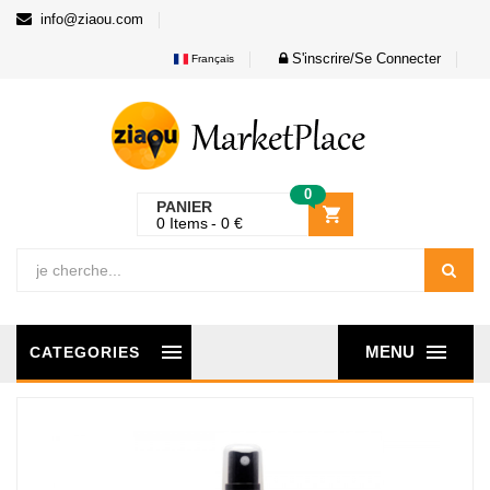
info@ziaou.com
S'inscrire/Se Connecter
Français
0
PANIER
0
Items
0
€
MENU
CATEGORIES