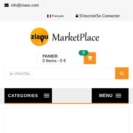
info@ziaou.com
S'inscrire/Se Connecter
Français
0
PANIER
0
Items
0
€
MENU
CATEGORIES