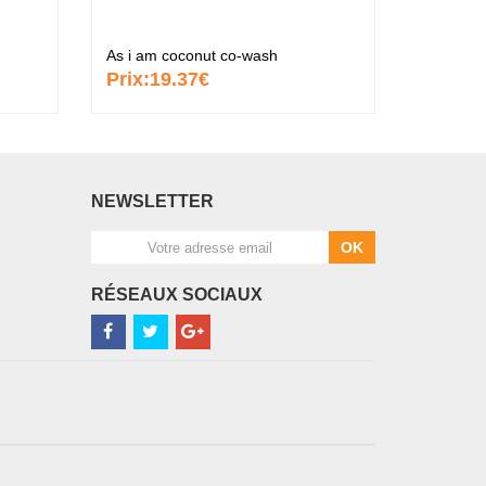
As i am coconut co-wash
As i am 
Prix:
19.37€
Prix:
1
NEWSLETTER
OK
RÉSEAUX SOCIAUX