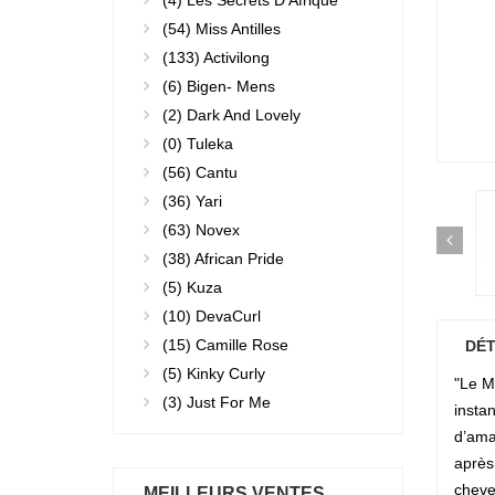
(4)
Les Secrets D'Afrique
(54)
Miss Antilles
(133)
Activilong
(6)
Bigen- Mens
(2)
Dark And Lovely
(0)
Tuleka
(56)
Cantu
(36)
Yari
(63)
Novex
(38)
African Pride
(5)
Kuza
(10)
DevaCurl
(15)
Camille Rose
DÉT
(5)
Kinky Curly
"Le M
(3)
Just For Me
insta
d’ama
après
cheve
MEILLEURS VENTES