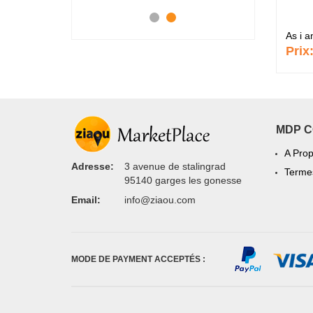
As i 
Prix
MDP 
A Pro
Adresse:
3 avenue de stalingrad
Termes
95140 garges les gonesse
Email:
info@ziaou.com
MODE DE PAYMENT ACCEPTÉS :