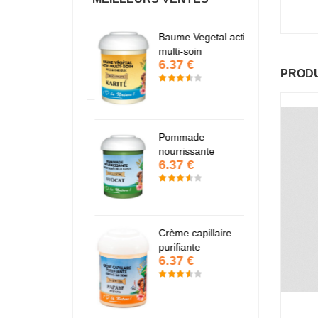
antastic Hair
Baume Vegetal actif
Fa
6.37 €
6
multi-soin
6.37 €
PRODU
apaye
P
7.67 €
7
Pommade
nourrissante
6.37 €
KARITE
K
6.37 €
6
Crème capillaire
purifiante
6.37 €