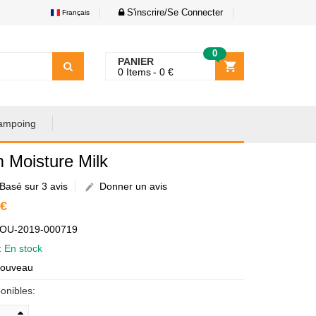
S'inscrire/Se Connecter
Français
0
PANIER
0
Items
0
€
ampoing
 Moisture Milk
Basé sur 3 avis
Donner un avis
 €
AOU-2019-000719
é:
En stock
Nouveau
onibles: