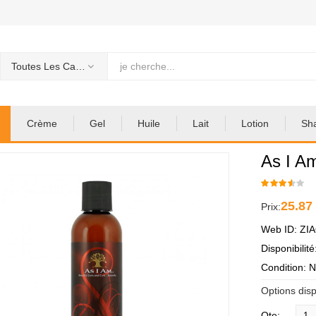
Toutes Les Categories
Crème
Gel
Huile
Lait
Lotion
Sh
As I Am
25.87
Prix:
Web ID: ZI
Disponibilit
Condition: 
Options disp
Qte: