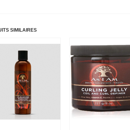
ntastic Hair
Baume Vegetal actif
.37 €
multi-soin
6.37 €
ITS SIMILAIRES
apaye
.67 €
Pommade
nourrissante
6.37 €
ARITE
.37 €
Crème capillaire
purifiante
6.37 €