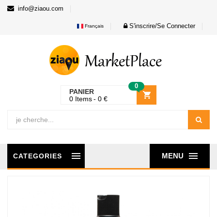
info@ziaou.com
S'inscrire/Se Connecter
Français
0
PANIER
0
Items
0
€
MENU
CATEGORIES