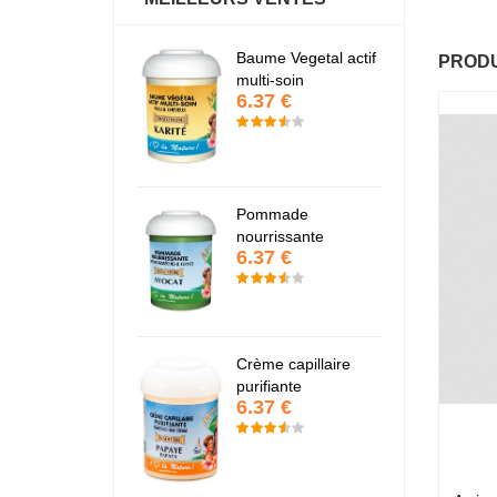
antastic Hair
Baume Vegetal actif
Fa
PRODU
6.37 €
6
multi-soin
6.37 €
apaye
P
7.67 €
7
Pommade
nourrissante
6.37 €
KARITE
K
6.37 €
6
Crème capillaire
purifiante
6.37 €