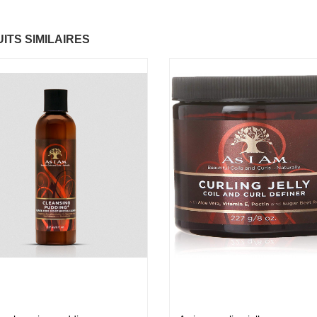
ntastic Hair
Baume Vegetal actif
ITS SIMILAIRES
.37 €
multi-soin
6.37 €
apaye
.67 €
Pommade
nourrissante
6.37 €
ARITE
.37 €
Crème capillaire
purifiante
6.37 €