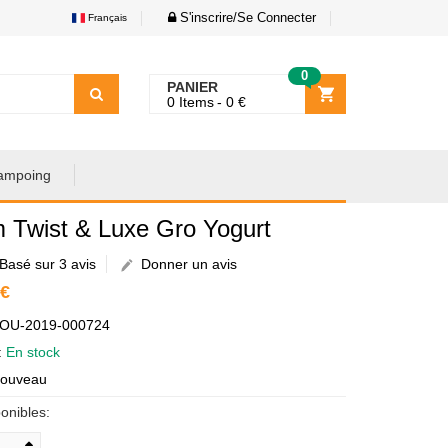
S'inscrire/Se Connecter
Français
0
PANIER
0
Items
0
€
ampoing
m Twist & Luxe Gro Yogurt
Basé sur 3 avis
Donner un avis
 €
AOU-2019-000724
é:
En stock
Nouveau
onibles: