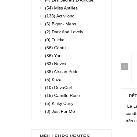
(4)
Les Secrets D'Afrique
(54)
Miss Antilles
(133)
Activilong
(6)
Bigen- Mens
(2)
Dark And Lovely
(0)
Tuleka
(56)
Cantu
(36)
Yari
(63)
Novex
(38)
African Pride
(5)
Kuza
(10)
DevaCurl
(15)
Camille Rose
DÉT
(5)
Kinky Curly
"Le L
(3)
Just For Me
condt
très u
MEILLEURS VENTES