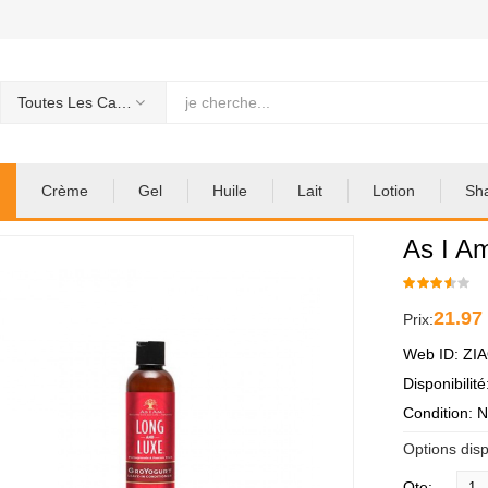
Toutes Les Categories
Crème
Gel
Huile
Lait
Lotion
Sh
As I A
21.97
Prix:
Web ID: ZI
Disponibilit
Condition: 
Options disp
Qte: