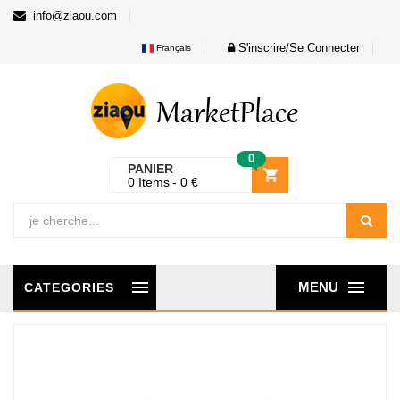
info@ziaou.com
S'inscrire/Se Connecter
Français
0
PANIER
0
Items
0
€
MENU
CATEGORIES