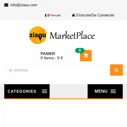
info@ziaou.com
S'inscrire/Se Connecter
Français
0
PANIER
0
Items
0
€
MENU
CATEGORIES