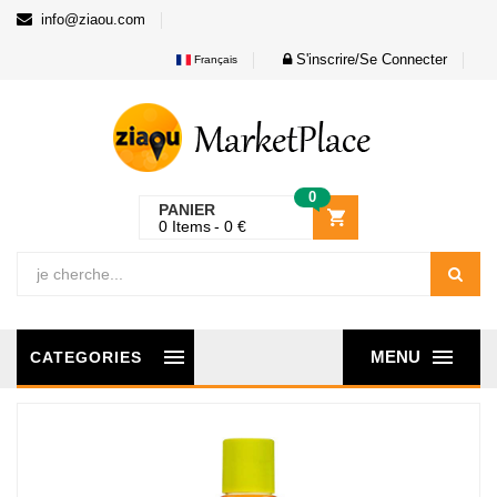
info@ziaou.com
S'inscrire/Se Connecter
Français
0
PANIER
0
Items
0
€
MENU
CATEGORIES