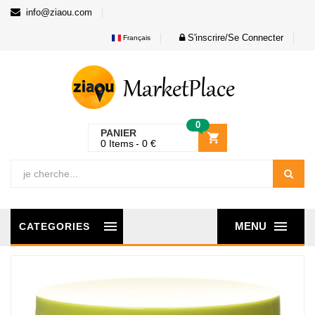
info@ziaou.com
S'inscrire/Se Connecter
Français
0
PANIER
0
Items
0
€
MENU
CATEGORIES