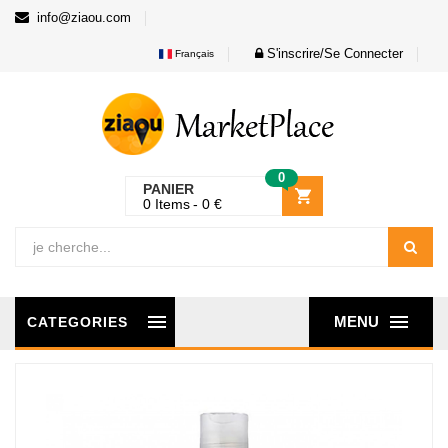
info@ziaou.com
S'inscrire/Se Connecter
Français
0
PANIER
0
Items
0
€
MENU
CATEGORIES