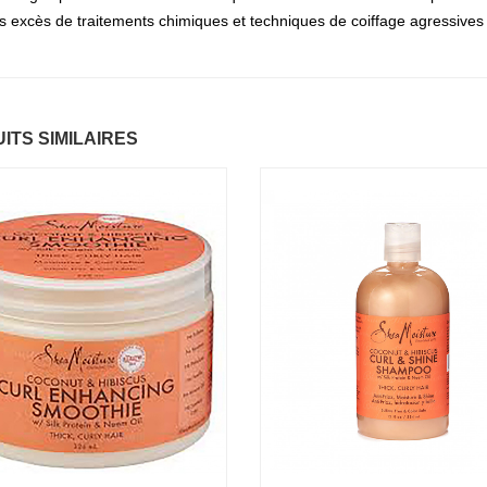
s excès de traitements chimiques et techniques de coiffage agressives re
ntastic Hair
Baume Vegetal actif
.37 €
multi-soin
6.37 €
ITS SIMILAIRES
apaye
.67 €
Pommade
nourrissante
6.37 €
ARITE
.37 €
Crème capillaire
purifiante
6.37 €