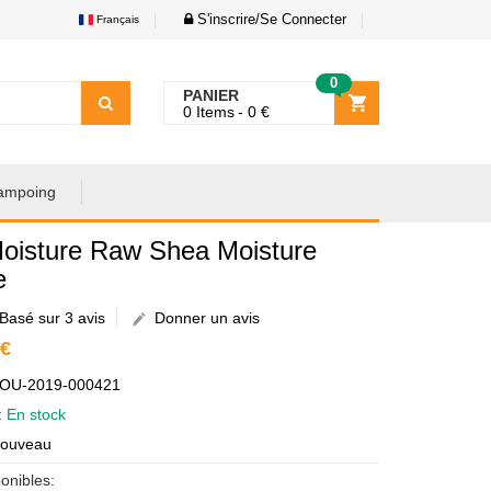
S'inscrire/Se Connecter
Français
0
PANIER
0
Items
0
€
ampoing
oisture Raw Shea Moisture
e
Basé sur 3 avis
Donner un avis
 €
AOU-2019-000421
é:
En stock
Nouveau
onibles: