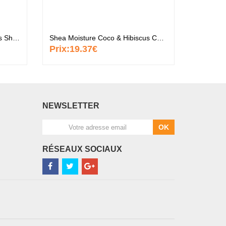
Shea Moisture Coco & Hibiscus Shampoo
Shea Moisture Coco & Hibiscus Conditioner
Prix:
19.37€
Prix:
1
NEWSLETTER
OK
RÉSEAUX SOCIAUX