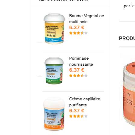
par le
antastic Hair
Baume Vegetal actif
Fa
6.37 €
6
multi-soin
6.37 €
PRODU
apaye
P
7.67 €
7
Pommade
nourrissante
6.37 €
KARITE
K
6.37 €
6
Crème capillaire
purifiante
6.37 €