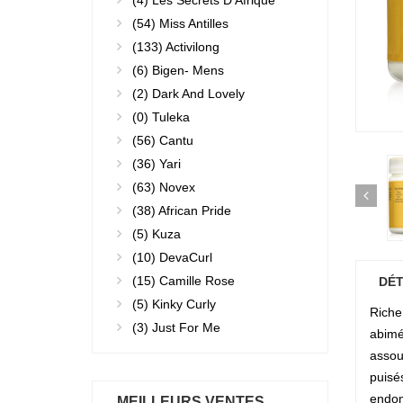
(4)
Les Secrets D'Afrique
(54)
Miss Antilles
(133)
Activilong
(6)
Bigen- Mens
(2)
Dark And Lovely
(0)
Tuleka
(56)
Cantu
(36)
Yari
(63)
Novex
(38)
African Pride
(5)
Kuza
(10)
DevaCurl
(15)
Camille Rose
DÉT
(5)
Kinky Curly
Riche
(3)
Just For Me
abimé
assou
puisé
endom
MEILLEURS VENTES