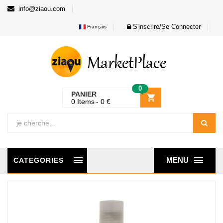
info@ziaou.com
S'inscrire/Se Connecter
Français
0
PANIER
0
Items
0
€
MENU
CATEGORIES