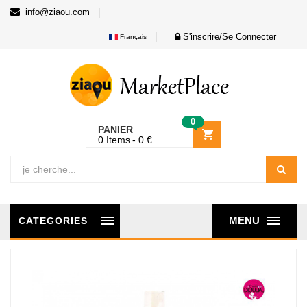
info@ziaou.com
S'inscrire/Se Connecter
Français
0
PANIER
0
Items
0
€
MENU
CATEGORIES