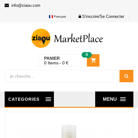
info@ziaou.com
S'inscrire/Se Connecter
Français
0
PANIER
0
Items
0
€
MENU
CATEGORIES