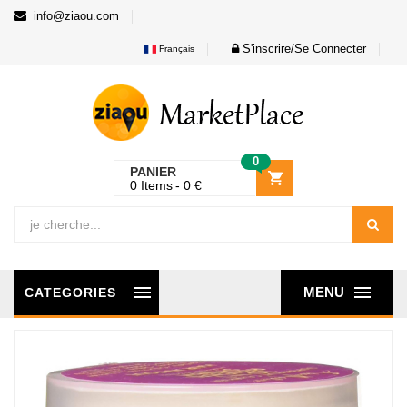
info@ziaou.com
S'inscrire/Se Connecter
Français
0
PANIER
0
Items
0
€
MENU
CATEGORIES