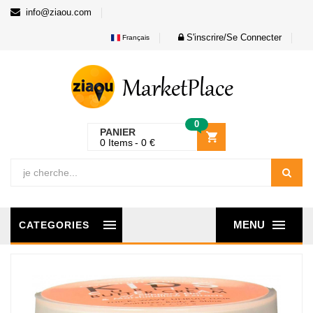
info@ziaou.com
S'inscrire/Se Connecter
Français
0
PANIER
0
Items
0
€
MENU
CATEGORIES