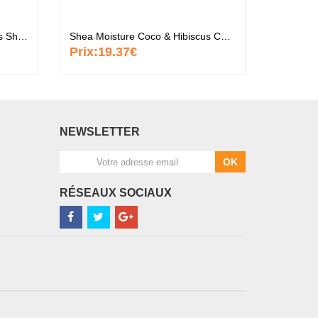
Shea Moisture Coco & Hibiscus Shampoo
Shea Moisture Coco & Hibiscus Conditioner
Prix:
19.37€
Prix:
1
NEWSLETTER
OK
RÉSEAUX SOCIAUX