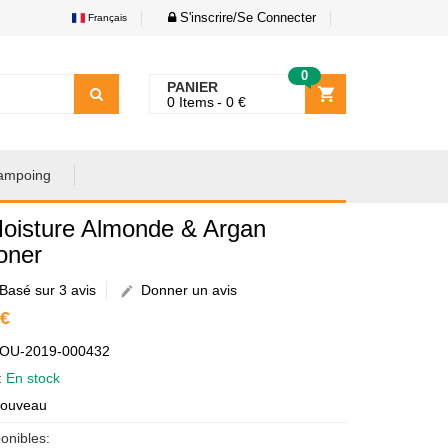
S'inscrire/Se Connecter
Français
0
PANIER
0
Items
0
€
ampoing
oisture Almonde & Argan
oner
Basé sur 3 avis
Donner un avis
 €
AOU-2019-000432
é:
En stock
Nouveau
onibles: