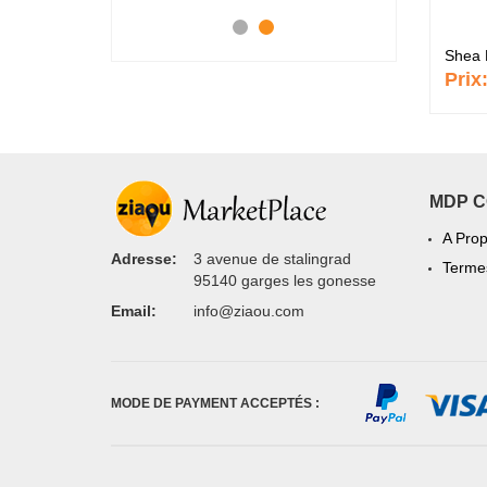
Shea 
Prix
MDP 
A Pro
Adresse:
3 avenue de stalingrad
Termes
95140 garges les gonesse
Email:
info@ziaou.com
MODE DE PAYMENT ACCEPTÉS :