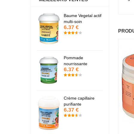
antastic Hair
Baume Vegetal actif
Fa
6.37 €
6
multi-soin
6.37 €
PRODU
apaye
P
7.67 €
7
Pommade
nourrissante
6.37 €
KARITE
K
6.37 €
6
Crème capillaire
purifiante
6.37 €