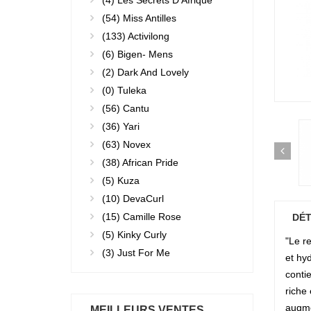
(4)
Les Secrets D'Afrique
(54)
Miss Antilles
(133)
Activilong
(6)
Bigen- Mens
(2)
Dark And Lovely
(0)
Tuleka
(56)
Cantu
(36)
Yari
(63)
Novex
(38)
African Pride
(5)
Kuza
(10)
DevaCurl
(15)
Camille Rose
DÉT
(5)
Kinky Curly
"Le re
(3)
Just For Me
et hyd
contie
riche 
augme
MEILLEURS VENTES