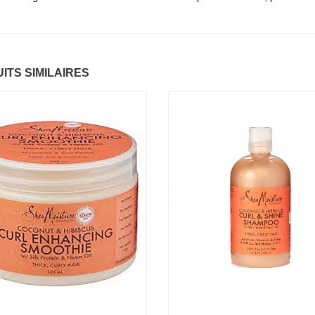
ntastic Hair
Baume Vegetal actif
.37 €
multi-soin
6.37 €
ITS SIMILAIRES
apaye
.67 €
Pommade
nourrissante
6.37 €
ARITE
.37 €
Crème capillaire
purifiante
6.37 €