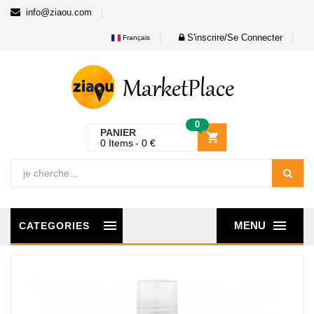
info@ziaou.com
S'inscrire/Se Connecter
Français
0
PANIER
0
Items
0
€
MENU
CATEGORIES