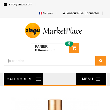
info@ziaou.com
S'inscrire/Se Connecter
Français
0
PANIER
0
Items
0
€
MENU
CATEGORIES