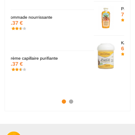
Papaye
7.67 €
KARITE
6.37 €