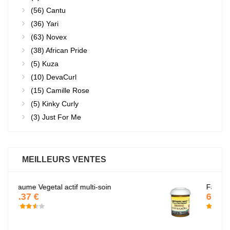
(56)
Cantu
(36)
Yari
(63)
Novex
(38)
African Pride
(5)
Kuza
(10)
DevaCurl
(15)
Camille Rose
(5)
Kinky Curly
(3)
Just For Me
MEILLEURS VENTES
Fantastic Hair
6.37 €