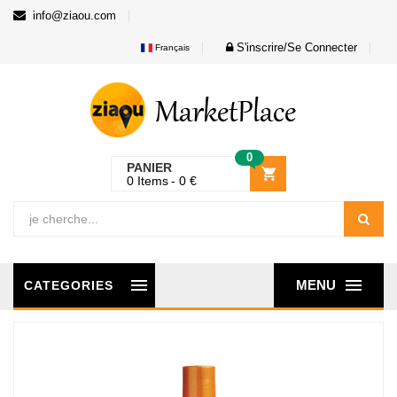
info@ziaou.com
S'inscrire/Se Connecter
Français
0
PANIER
0
Items
0
€
MENU
CATEGORIES