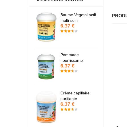
Baume Vegetal actif
Fantastic Hair
PRODU
6.37 €
multi-soin
6.37 €
Papaye
7.67 €
Pommade
nourrissante
6.37 €
KARITE
6.37 €
Crème capillaire
purifiante
6.37 €