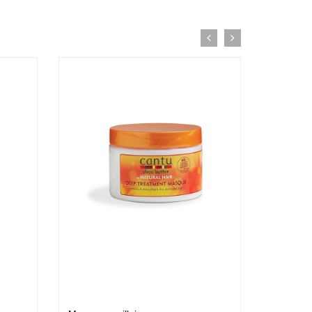
Baume Vegetal actif
multi-soin
6.37 €
Pommade
nourrissante
6.37 €
Crème capillaire
purifiante
6.37 €