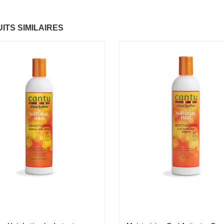
Baume Vegetal actif
Fantastic Hair
ITS SIMILAIRES
6.37 €
multi-soin
6.37 €
Papaye
7.67 €
Pommade
nourrissante
6.37 €
KARITE
6.37 €
Crème capillaire
purifiante
6.37 €