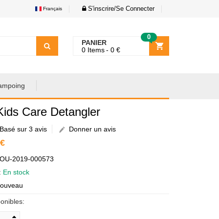
S'inscrire/Se Connecter
Français
0
PANIER
0
Items
0
€
ampoing
Kids Care Detangler
Basé sur 3 avis
Donner un avis
 €
AOU-2019-000573
é:
En stock
Nouveau
onibles: