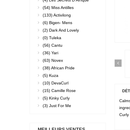
(4)
Les Secrets D'Afrique
(54)
Miss Antilles
(133)
Activilong
(6)
Bigen- Mens
(2)
Dark And Lovely
(0)
Tuleka
(56)
Cantu
(36)
Yari
(63)
Novex
(38)
African Pride
(5)
Kuza
(10)
DevaCurl
(15)
Camille Rose
DÉT
(5)
Kinky Curly
Calms
(3)
Just For Me
ingred
Curly 
MEILLEURS VENTES