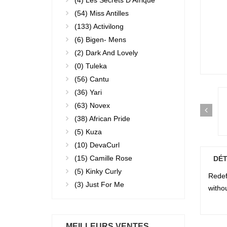
(4)
Les Secrets D'Afrique
(54)
Miss Antilles
(133)
Activilong
(6)
Bigen- Mens
(2)
Dark And Lovely
(0)
Tuleka
(56)
Cantu
(36)
Yari
(63)
Novex
(38)
African Pride
(5)
Kuza
(10)
DevaCurl
(15)
Camille Rose
DÉT
(5)
Kinky Curly
Redefi
(3)
Just For Me
witho
MEILLEURS VENTES