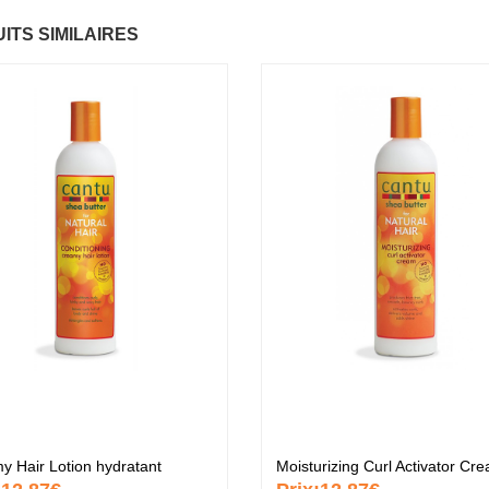
ITS SIMILAIRES
ntastic Hair
Baume Vegetal actif
.37 €
multi-soin
6.37 €
apaye
.67 €
Pommade
nourrissante
6.37 €
ARITE
.37 €
Crème capillaire
purifiante
6.37 €
y Hair Lotion hydratant
Moisturizing Curl Activator Cr