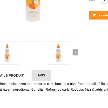
Ajoute
AVIS
AILS PRODUIT
nes, moisturizes and restores curls back to a frizz-free and full of lif
ut harsh ingredients. Benefits: Refreshes curls Reduces frizz & adds sh