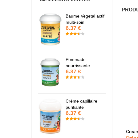
PRODU
antastic Hair
Baume Vegetal actif
Fa
6.37 €
6
multi-soin
6.37 €
apaye
P
7.67 €
7
Pommade
nourrissante
6.37 €
KARITE
K
6.37 €
6
Crème capillaire
purifiante
6.37 €
Cream