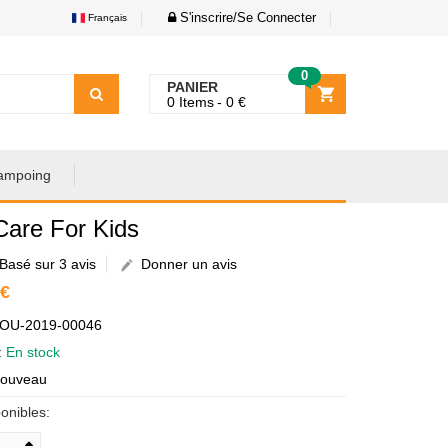
S'inscrire/Se Connecter
Français
0
PANIER
0
Items
0
€
ampoing
Care For Kids
Basé sur 3 avis
Donner un avis
 €
AOU-2019-00046
é:
En stock
Nouveau
onibles: