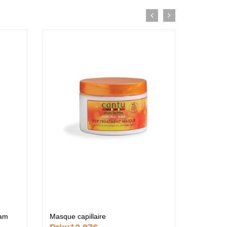
eam
Masque capillaire
custard