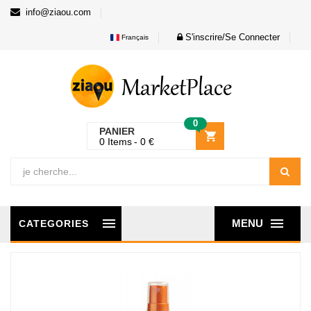
info@ziaou.com
S'inscrire/Se Connecter
Français
0
PANIER
0
Items
0
€
MENU
CATEGORIES