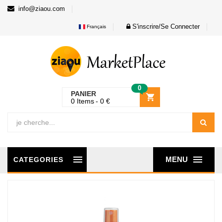
info@ziaou.com
S'inscrire/Se Connecter
Français
0
PANIER
0
Items
0
€
MENU
CATEGORIES