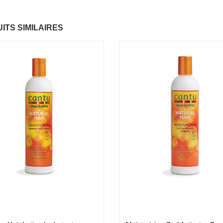
ume Vegetal actif
Fantastic Hair
Bau
ITS SIMILAIRES
6.37 €
lti-soin
mul
.37 €
6.
Papaye
7.67 €
ommade
Po
urrissante
nou
.37 €
6.
KARITE
6.37 €
ème capillaire
Crè
rifiante
pur
.37 €
6.