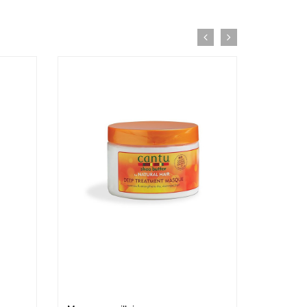
me Vegetal actif
ti-soin
37 €
mmade
rrissante
37 €
me capillaire
ifiante
37 €