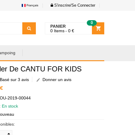
S'inscrire/Se Connecter
Français
0
PANIER
0
Items
0
€
ampoing
ler De CANTU FOR KIDS
Basé sur 3 avis
Donner un avis
 €
AOU-2019-00044
é:
En stock
Nouveau
onibles: