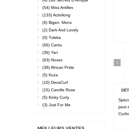
(4)
Les Secrets D'Afrique
(54)
Miss Antilles
(133)
Activilong
(6)
Bigen- Mens
(2)
Dark And Lovely
(0)
Tuleka
(56)
Cantu
(36)
Yari
(63)
Novex
(38)
African Pride
(5)
Kuza
(10)
DevaCurl
(15)
Camille Rose
DÉT
(5)
Kinky Curly
Spéci
(3)
Just For Me
peut 
Curli
MEILLEURS VENTES