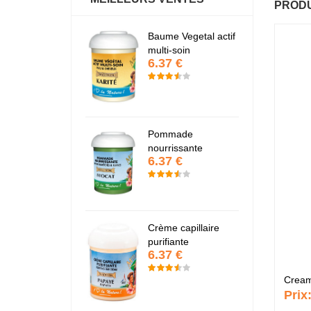
PRODU
antastic Hair
Baume Vegetal actif
Fa
6.37 €
6
multi-soin
6.37 €
apaye
P
7.67 €
7
Pommade
nourrissante
6.37 €
KARITE
K
6.37 €
6
Crème capillaire
purifiante
6.37 €
Cream
Prix