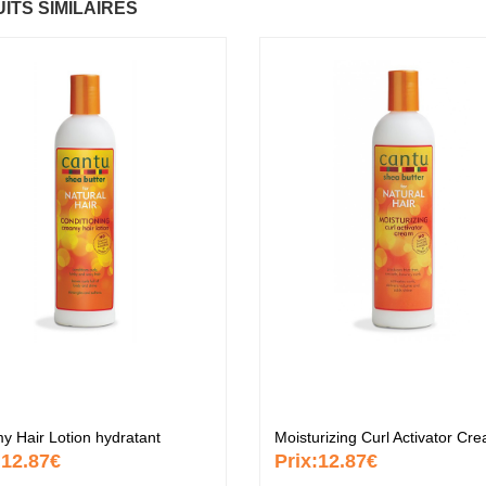
ITS SIMILAIRES
ntastic Hair
Baume Vegetal actif
.37 €
multi-soin
6.37 €
apaye
.67 €
Pommade
nourrissante
6.37 €
ARITE
.37 €
Crème capillaire
purifiante
6.37 €
y Hair Lotion hydratant
Moisturizing Curl Activator Cr
:
12.87€
Prix:
12.87€