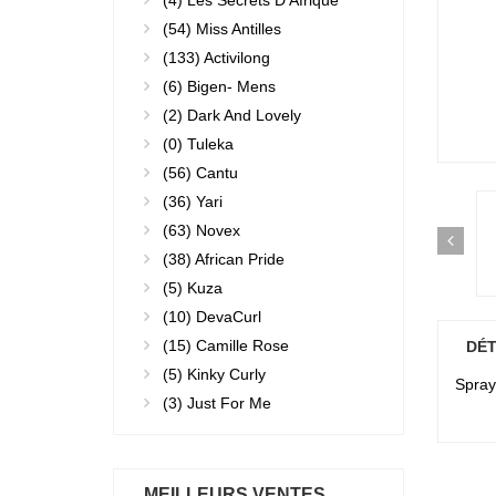
(4)
Les Secrets D'Afrique
(54)
Miss Antilles
(133)
Activilong
(6)
Bigen- Mens
(2)
Dark And Lovely
(0)
Tuleka
(56)
Cantu
(36)
Yari
(63)
Novex
(38)
African Pride
(5)
Kuza
(10)
DevaCurl
(15)
Camille Rose
DÉT
(5)
Kinky Curly
Spray
(3)
Just For Me
MEILLEURS VENTES