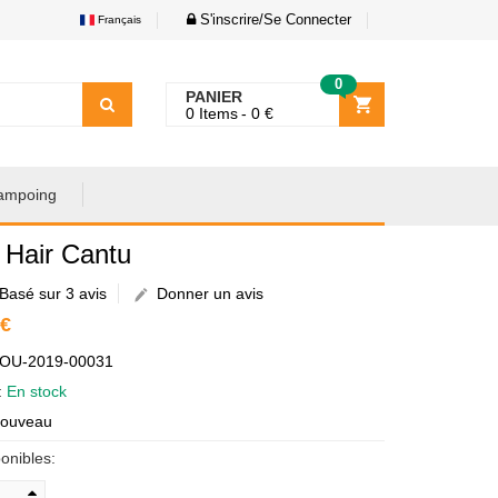
S'inscrire/Se Connecter
Français
0
PANIER
0
Items
0
€
ampoing
 Hair Cantu
Basé sur 3 avis
Donner un avis
 €
AOU-2019-00031
é:
En stock
Nouveau
onibles: