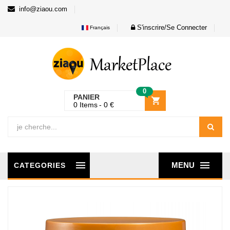
info@ziaou.com
S'inscrire/Se Connecter
Français
0
PANIER
0
Items
0
€
MENU
CATEGORIES