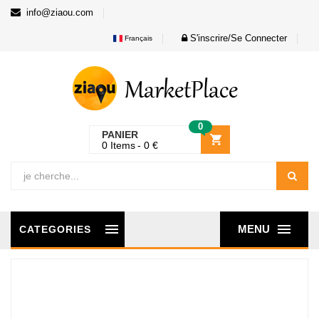
info@ziaou.com
S'inscrire/Se Connecter
Français
0
PANIER
0
Items
0
€
MENU
CATEGORIES