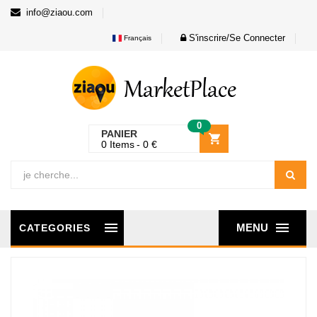
info@ziaou.com
S'inscrire/Se Connecter
Français
0
PANIER
0
Items
0
€
MENU
CATEGORIES