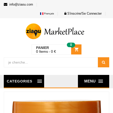
info@ziaou.com
S'inscrire/Se Connecter
Français
0
PANIER
0
Items
0
€
MENU
CATEGORIES