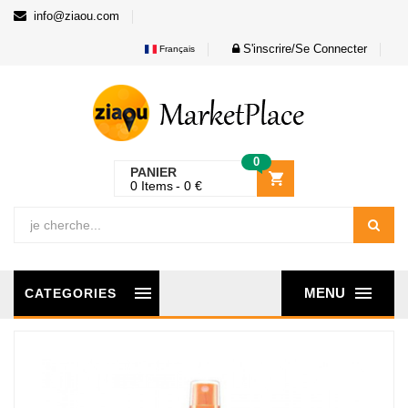
info@ziaou.com
S'inscrire/Se Connecter
Français
0
PANIER
0
Items
0
€
MENU
CATEGORIES