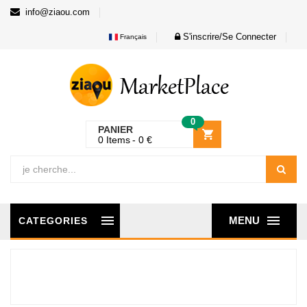
info@ziaou.com
S'inscrire/Se Connecter
Français
0
PANIER
0
Items
0
€
MENU
CATEGORIES