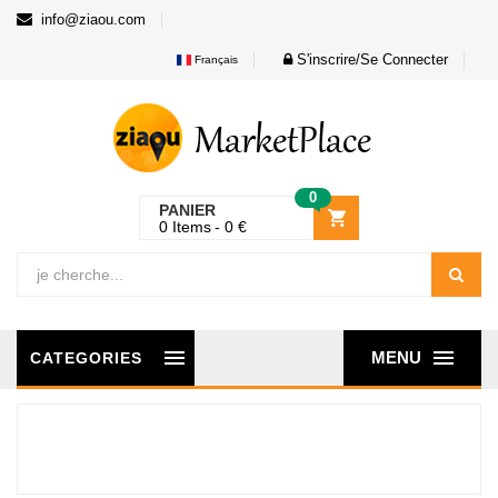
info@ziaou.com
S'inscrire/Se Connecter
Français
0
PANIER
0
Items
0
€
MENU
CATEGORIES