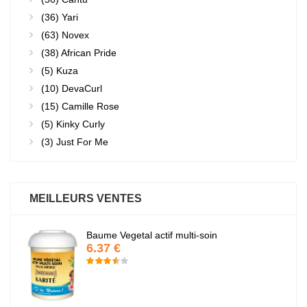
(36)
Yari
(63)
Novex
(38)
African Pride
(5)
Kuza
(10)
DevaCurl
(15)
Camille Rose
(5)
Kinky Curly
(3)
Just For Me
MEILLEURS VENTES
Baume Vegetal actif multi-soin
6.37 €