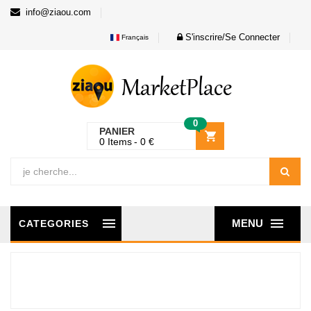
info@ziaou.com
S'inscrire/Se Connecter
Français
0
PANIER
0
Items
0
€
MENU
CATEGORIES